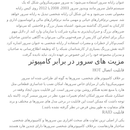
عنوان رایانه سرور استفاده می‌شود؛ به سرور سوپرمیکرواین شکل که یک
سیستم‌عامل سرور مانند ویندوز سرور 2003، 2008 یا 2012 روی کیس رایانه
معمولی نصب می‌شود و به این شکل آن رایانه شخصی تبدیل به رایانه سرور خواهد
شد. سپس نرم‌افزارهای حیاتی و مهمی مانند نرم‌افزارهای مالی و اتوماسیون اداری و
کارکنان به اشتراک گذاشته می‌شود. اشتباه بسیار بزرگ و فاحشی که می‌تواند
ضررهای بزرگ و جبران‌ناپذیری به پیکره شرکت یا سازمان وارد کند. از دلایل مهم
دیگر برای انجام این کار پس از صرفه‌جویی مالی، می‌توان به آگاهی نداشتن صاحبان
کسب‌وکار از خطرات و مضرات استفاده از رایانه شخصی به عنوان سرور اشاره کرد.
البته نقش پررنگ بسیاری از کارشناسان شبکه را که وظیفه اطلاع‌رسانی به صاحبان
و مدیران مجموعه خود را در این خصوص بر عهده دارند، نباید نادیده گرفت.
مزیت های سرور در برابر کامپیوتر
قابلیت اتصال HOT
بر خلاف کامپیوتر های شخصی، سرورها به گونه ای طراحی شده اند سرور
سوپرمیکروتا یکی از مزایای خاص سرورها، امکان نصب یا جداسازی قطعاتی مثل
هارد یا منبع تغذیه هنگام روشن بودن سرور است. این قابلیت بدون ایجاد وقفه در
عملکرد شبکه سرور امکان انجام تغییرات مورد نظر در سرور میسر گردد. (البته باید
توجه داشت که ممکن است این قابلیت در برخی مدل های سرورها ی مختلف و برند
های متفاوت به طور پیش فرض در نظر گرفته نشده باشد.)
قابلیت RAID
یکی از اصلی ترین تفاوت های سخت افزاری بین سرورها و کامپیوترهای شخصی
ساختار هاردهاست. برخلاف کامپیوترهای شخصی سرورها دارای چندین هارد هستند