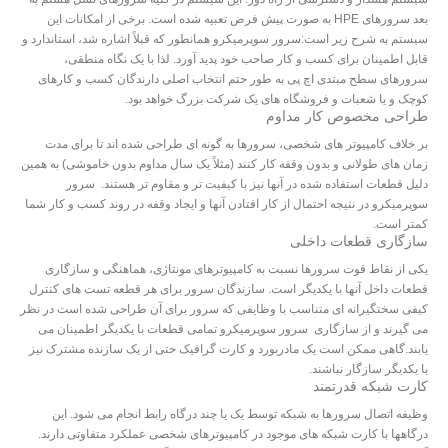
بعد سرورهای HPE به صورت پیش فرض تعبیه شده است. برخی از امکانات این
سیستم به شرح زیر است:سرور سوپرمیکرو همانطور که قبلاً اشاره شد، استاندارد و
قابل اطمینان برای کسب و کار صاحب خود پدید آورد. لذا با یک نگاه منطقی،
سرورهای سطح مبتدی اچ پی به طور حتم انتخاب اصلی دارندگان کسب و کارهای
کوچک و یا شعبات و فروشگاه های یک شرکت بزرگ خواهد بود.
طراحی مخصوص کار مداوم
بر خلاف کامپیوتر های شخصی، سرورها به گونه ای طراحی شده اند تا برای مدت
زمان های طولانی و بدون وقفه کار کنند (مثلاً یک سال مداوم بدون خاموشی) به همین
دلیل قطعات استفاده شده در آنها نیز با کیفیت تر و مقاوم تر هستند. سرور
سوپرمیکرو در نتیجه احتمال از کار افتادن آنها و ایجاد وقفه در روند کسب و کار شما
کمتر است.
سازگاری قطعات داخلی
یکی از نقاط قوت سرورها نسبت به کامپیوترهای مونتاژی، هماهنگی و سازگاری
قطعات داخل آنها با یکدیگر است. سازندگان سرور برای هر قطعه تست های کنترل
کیفی سختگیرانه ای متناسب با وظایفی که سرور برای آن طراحی شده است در نظر
می گیرند و از سازگاری سرور سوپرمیکرو تمامی قطعات با یکدیگر اطمینان می
یابند.گاهی ممکن است یک مادربورد و کارت گرافیک حتی از یک سازنده مشترک نیز
با یکدیگر سازگار نباشند.
کارت شبکه قدرتمند
وظیفه اتصال سرورها به شبکه توسط یک یا چند درگاه رابط انجام می شود. این
درگاهها با کارت شبکه های موجود در کامپیوترهای شخصی عملکرد متفاوتی دارند.