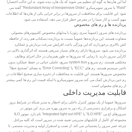
اما این هاردها به گونه ای تنظیم می شوند که یک هارد دیده شوند. به این حالت اختصارا
“Raid” یا سرور سوپرمیکرو “Redundant Array of Inexpensive Disks” گفته می
شود. این قابلیت برای محافظت از سرورها در برابر خرابی یکی از هاردها که اطلاعات
مهم کسب و کار شما را در معرض خطر قرار می دهد، استفاده می شود.
پردازنده ها و رم های مخصوص
پردازنده های سرور (عموماً سری زئون) با مدلهای مخصوص کامپیوترهای معمولی
متفاوت هستند. این پردازنده‌ها عموماً نسبت به پردازنده دسکتاپ هم رده، از حافظه
کش بالاتری برخوردارند که این ویژگی باعث افزایش سرعت پردازش و عملکرد
پردازنده می شود. سرورها دارای رم های بسیار سریعی هستند که اثرگذاری بالایی در
کارآیی سرور دارند. تا زمانی که سرورها به طور همزمان در حال اجرای وظایف
مختلفی هستند، رم سریع و system bus سریع، عاملی حیاتی در حفظ عملکرد بدون
تاخیر سیستم هستند. رم های “ECC” یا “Error Correcting” به معنای “تصحیح خطا”
مخصوص سرورها هستند. این قابلیت به محافظت از ذخیره سازی صحیح اطلاعات در
رم حین پردازش کمک می کند.سرور سوپرمیکرو با اینکه قیمت این رم ها کمی بیشتر
از رم های معمولی است .
قابلیت مدیریت داخلی
سرورها عموما از یک موتور کنترل داخلی برای اخطار به مدیر شبکه در شرایط بروز
اشکال و برقراری دسترسی از راه دور به سرور بهره می برند. این موتور در
سرورهای اچ پی “ILO HPE” یا “Integrated light out HPE” نام دارد. موتور ILO
مجموعه ای کامل از قابلیتهای مدیریتی تعبیه شده در سرور است که کلیه مراحل
چرخه عمر سرور را پشتیبانی می کند: از نصب و استقرار اولیه و مدیریت مستمر، تا
سیستم هشدار و دسترسی از راه دور. این سیستم در کلیه سرورهای نسل هشتم به