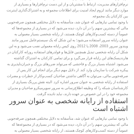
نرم‌افزارهای مدیریت، ارتباط با مشتریان و از این دست نرم‌افزارها و بسیاری از
موارد دیگر مانند لزوم ایجاد امنیت برای اطلاعات مجموعه و به اشتراک‌گذاری اینترنت
بین کارکنان یک مجموعه.
با وجود تمامی نیازهایی که عنوان شد، متأسفانه به دلایل مختلفی همچون صرفه‌جویی
مالی که بیشترین سهم را در آن دارد، دیده می‌شود که در بسیاری از مجموعه‌ها که
عموماً از دسته کسب‌و‌کارهای کوچک هستند، از رایانه شخصی بسیار معمولی به
عنوان رایانه سرور استفاده می‌شود؛ به این شکل که یک سیستم‌عامل سرور مانند
ویندوز سرور 2003، 2008 یا 2012 روی کیس رایانه معمولی نصب می‌شود و به این
شکل آن رایانه شخصی تبدیل همچنین فایل‌ها و فولدرهای استفاده روزانه کارکنان در
هارددیسک‌های این رایانه قرار می‌گیرد و برای تمامی کارکنان به اشتراک گذاشته
می‌شود. اشتباه بسیار بزرگ و فاحشی که می‌تواند ضررهای بزرگ و جبران‌ناپذیری به
پیکره شرکت یا سازمان وارد کند. از دلایل مهم دیگر برای انجام این کار پس از
صرفه‌جویی مالی، می‌توان به آگاهی نداشتن صاحبان کسب‌وکار از خطرات و مضرات
استفاده از رایانه شخصی به عنوان سرور اشاره کرد. البته نقش پررنگ بسیاری از
کارشناسان شبکه را که وظیفه اطلاع‌رسانی به سرور سوپرمیکرو صاحبان و مدیران
مجموعه خود را در این خصوص بر عهده دارند، نباید نادیده گرفت.
استفاده از رایانه شخصی به عنوان سرور
اشتباه است
با وجود تمامی نیازهایی که عنوان شد، متأسفانه به دلایل مختلفی همچون صرفه‌جویی
مالی که بیشترین سهم را در آن دارد، دیده می‌شود که در بسیاری از مجموعه‌ها که
عموماً از دسته کسب‌و‌کارهای کوچک هستند، از رایانه شخصی بسیار معمولی به