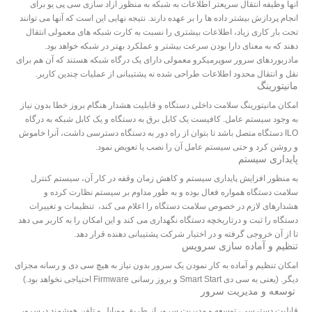
آنها وظیفه انتقال سریعتر اطلاعات به شبکه به منظور آزاد سازی سی پی یو برای
انجام پردازش بیشتر داده ها را بر عهده دارند. نتیجه نهایی این است که آنها می توانند
تحت بار کاری زیاد، اطلاعات بیشتری را نسبت به کارت شبکه های معمولی انتقال
دهند که به معنای دارا بودن سرعت بیشتر و عملکرد بهتر در شبکه خواهد بود.
مادربوردهای سرور سوپرمیکرو معمولی دارای یک درگاه شبکه هستند که آن هم برای
نقل و انتقال محدود اطلاعات طراحی شده نه پشتیبانی از عملیات چندین کاربر.
مانیتورینگ
امکان مانیتورینگ سلامت داخلی دستگاه و قابلیت هشدار هنگام بروز خطا بدون نیاز
به وجود سیستم عامل. کافیست یک کابل برق به دستگاه و یک کابل شبکه به درگاه
ILO دستگاه متصل باشد تا بتوان از راه دور به دستگاه دسترسی داشت، آنرا خاموش
و روشن کرد و حتی سیستم عامل آن را نصب یا تعویض نمود.
پایداری سیستم
به منظور افزایش پایداری سیستم و کاهش زمان وقفه در کار آن، سیستم کنترل
سلامت دستگاه همواره فعال بوده و به طور مداوم بر سیستم نظارت کرده و
هشدارهای لازم در خصوص سلامت دستگاه را اعلام می کند، تنظیمات و تغییرات
دستگاه را ثبت و درتاریخچه دستگاه نگهداری می کند و این امکان را به کاربر می دهد
تا از آن خروجی گرفته و در اختیار شرکت پشتیبانی دهنده قرار دهد.
تنظیم و آماده سازی سرویس
امکان تنظیم و آماده به کار نمودن یک سرور بدون نیاز به هیچ سی دی و رسانه مجزای
دیگر. (یعنی به سی دی Smart Start و بروز رسانی Firmware احتیاجی نخواهد بود.)
توسعه و مدیریت سرور
قابلیت دسترسی، توسعه و مدیریت سرور از طریق موبایل و تلفن هوشمند درسرور